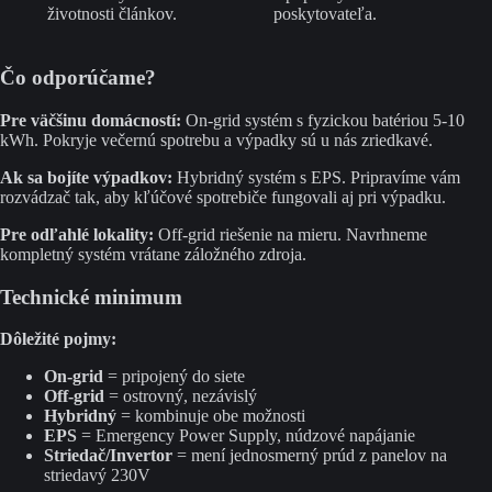
životnosti článkov.
poskytovateľa.
Čo odporúčame?
Pre väčšinu domácností:
On-grid systém s fyzickou batériou 5-10
kWh. Pokryje večernú spotrebu a výpadky sú u nás zriedkavé.
Ak sa bojíte výpadkov:
Hybridný systém s EPS. Pripravíme vám
rozvádzač tak, aby kľúčové spotrebiče fungovali aj pri výpadku.
Pre odľahlé lokality:
Off-grid riešenie na mieru. Navrhneme
kompletný systém vrátane záložného zdroja.
Technické minimum
Dôležité pojmy:
On-grid
= pripojený do siete
Off-grid
= ostrovný, nezávislý
Hybridný
= kombinuje obe možnosti
EPS
= Emergency Power Supply, núdzové napájanie
Striedač/Invertor
= mení jednosmerný prúd z panelov na
striedavý 230V