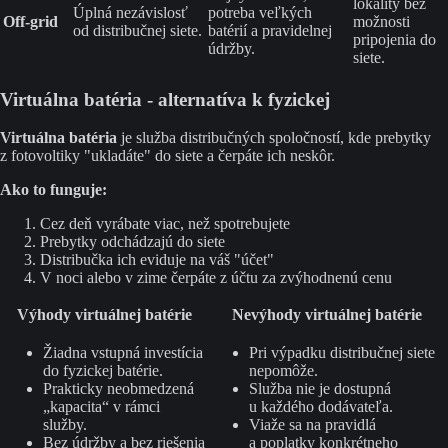
lokality bez
Úplná nezávislosť
potreba veľkých
Off-grid
možnosti
od distribučnej siete.
batérií a pravidelnej
pripojenia do
údržby.
siete.
Virtuálna batéria - alternatíva k fyzickej
Virtuálna batéria
je služba distribučných spoločností, kde prebytky
z fotovoltiky "ukladáte" do siete a čerpáte ich neskôr.
Ako to funguje:
Cez deň vyrábate viac, než spotrebujete
Prebytky odchádzajú do siete
Distribučka ich eviduje na váš "účet"
V noci alebo v zime čerpáte z účtu za zvýhodnenú cenu
Výhody virtuálnej batérie
Nevýhody virtuálnej batérie
Žiadna vstupná investícia
Pri výpadku distribučnej siete
do fyzickej batérie.
nepomôže.
Prakticky neobmedzená
Služba nie je dostupná
„kapacita“ v rámci
u každého dodávateľa.
služby.
Viaže sa na pravidlá
Bez údržby a bez riešenia
a poplatky konkrétneho