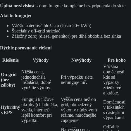
Úplná nezávislosť
- dom funguje kompletne bez pripojenia do siete.
Ako to funguje:
Väčšie batériové úložisko (často 20+ kWh)
Špeciálny off-grid striedač
Záložný zdroj (diesel generátor) pre dlhé obdobia bez slnka
Rýchle porovnanie riešení
Riešenie
Výhody
Nevýhody
Pre koho
Väčšina
Nižšia cena,
domácností,
On-grid
jednoduchšia
Pri výpadku siete
kde sú
(bez
inštalácia, dobré
nefunguje nič.
výpadky
zálohy)
využitie výroby.
zriedkavé
a krátke.
Fungujú kľúčové
Vyššia cena než on-
Domácnosti
okruhy (chladnička,
grid, obmedzený
Hybridný
v lokalitách
svetlá, internet),
výkon v núdzovom
s EPS
s častejšími
lepší komfort pri
režime, náročnejšie
výpadkami.
výpadku.
zapojenie.
Odľahlé
Najvyššia cena,