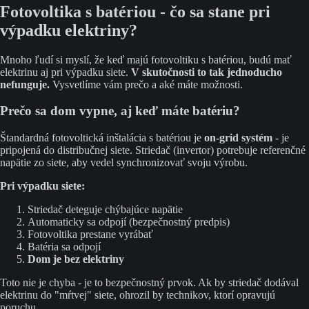
Fotovoltika s batériou - čo sa stane pri
výpadku elektriny?
Mnoho ľudí si myslí, že keď majú fotovoltiku s batériou, budú mať
elektrinu aj pri výpadku siete.
V skutočnosti to tak jednoducho
nefunguje.
Vysvetlíme vám prečo a aké máte možnosti.
Prečo sa dom vypne, aj keď máte batériu?
Štandardná fotovoltická inštalácia s batériou je
on-grid systém
- je
pripojená do distribučnej siete. Striedač (invertor) potrebuje referenčné
napätie zo siete, aby vedel synchronizovať svoju výrobu.
Pri výpadku siete:
Striedač deteguje chýbajúce napätie
Automaticky sa odpojí (bezpečnostný predpis)
Fotovoltika prestane vyrábať
Batéria sa odpojí
Dom je bez elektriny
Toto nie je chyba - je to bezpečnostný prvok. Ak by striedač dodával
elektrinu do "mŕtvej" siete, ohrozil by technikov, ktorí opravujú
poruchu.