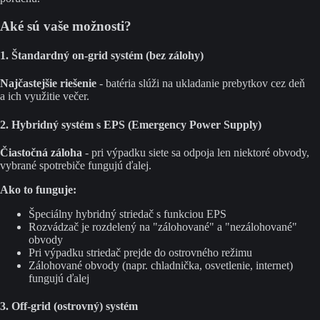
Aké sú vaše možnosti?
1. Štandardný on-grid systém (bez zálohy)
Najčastejšie riešenie
- batéria slúži na ukladanie prebytkov cez deň
a ich využitie večer.
2. Hybridný systém s EPS (Emergency Power Supply)
Čiastočná záloha
- pri výpadku siete sa odpoja len niektoré obvody,
vybrané spotrebiče fungujú ďalej.
Ako to funguje:
Špeciálny hybridný striedač s funkciou EPS
Rozvádzač je rozdelený na "zálohované" a "nezálohované"
obvody
Pri výpadku striedač prejde do ostrovného režimu
Zálohované obvody (napr. chladnička, osvetlenie, internet)
fungujú ďalej
3. Off-grid (ostrovný) systém