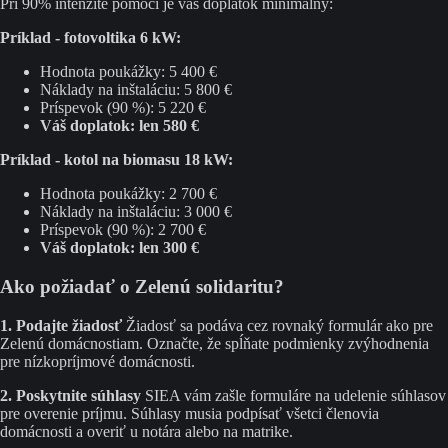
Pri 90% intenzite pomoci je váš doplatok minimálny:
Príklad - fotovoltika 6 kW:
Hodnota poukážky: 5 400 €
Náklady na inštaláciu: 5 800 €
Príspevok (90 %): 5 220 €
Váš doplatok: len 580 €
Príklad - kotol na biomasu 18 kW:
Hodnota poukážky: 2 700 €
Náklady na inštaláciu: 3 000 €
Príspevok (90 %): 2 700 €
Váš doplatok: len 300 €
Ako požiadať o Zelenú solidaritu?
1. Podajte žiadosť
Žiadosť sa podáva cez rovnaký formulár ako pre
Zelenú domácnostiam. Označte, že spĺňate podmienky zvýhodnenia
pre nízkopríjmové domácnosti.
2. Poskytnite súhlasy
SIEA vám zašle formuláre na udelenie súhlasov
pre overenie príjmu. Súhlasy musia podpísať všetci členovia
domácnosti a overiť u notára alebo na matrike.