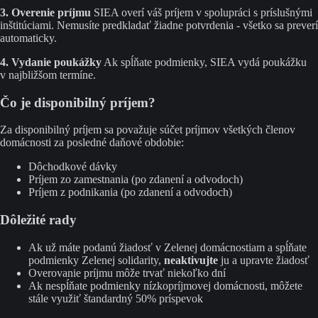
3. Overenie príjmu
SIEA overí váš príjem v spolupráci s príslušnými
inštitúciami. Nemusíte predkladať žiadne potvrdenia - všetko sa preverí
automaticky.
4. Vydanie poukážky
Ak spĺňate podmienky, SIEA vydá poukážku
v najbližšom termíne.
Čo je disponibilný príjem?
Za disponibilný príjem sa považuje súčet príjmov všetkých členov
domácnosti za posledné daňové obdobie:
Dôchodkové dávky
Príjem zo zamestnania (po zdanení a odvodoch)
Príjem z podnikania (po zdanení a odvodoch)
Dôležité rady
Ak už máte podanú žiadosť v Zelenej domácnostiam a spĺňate
podmienky Zelenej solidarity,
neaktivujte
ju a upravte žiadosť
Overovanie príjmu môže trvať niekoľko dní
Ak nespĺňate podmienky nízkopríjmovej domácnosti, môžete
stále využiť štandardný 50% príspevok