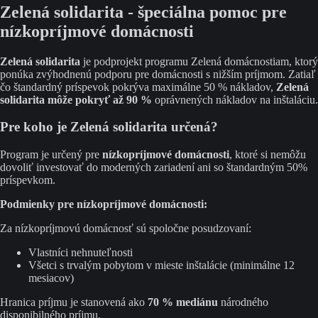
Zelená solidarita - špeciálna pomoc pre
nízkopríjmové domácnosti
Zelená solidarita
je podprojekt programu Zelená domácnostiam, ktorý
ponúka zvýhodnenú podporu pre domácnosti s nižším príjmom. Zatiaľ
čo štandardný príspevok pokrýva maximálne 50 % nákladov,
Zelená
solidarita môže pokryť až 90 %
oprávnených nákladov na inštaláciu.
Pre koho je Zelená solidarita určená?
Program je určený pre
nízkopríjmové domácnosti
, ktoré si nemôžu
dovoliť investovať do moderných zariadení ani so štandardným 50%
príspevkom.
Podmienky pre nízkopríjmové domácnosti:
Za nízkopríjmovú domácnosť sú spoločne posudzovaní:
Vlastníci nehnuteľnosti
Všetci s trvalým pobytom v mieste inštalácie (minimálne 12
mesiacov)
Hranica príjmu je stanovená ako
70 % mediánu
národného
disponibilného príjmu.